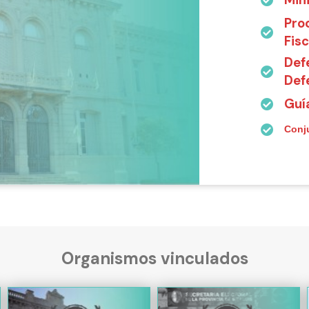
Mini
Pro
Fisc
Defe
Def
Guía
Conj
Organismos vinculados